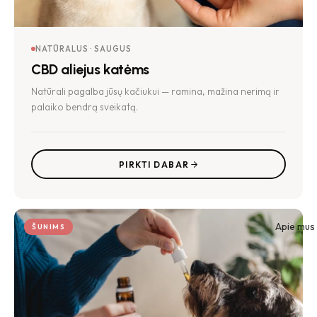
NATŪRALUS · SAUGUS
CBD aliejus katėms
Natūrali pagalba jūsų kačiukui — ramina, mažina nerimą ir
palaiko bendrą sveikatą.
PIRKTI DABAR
Apie mus
ŠUNIMS