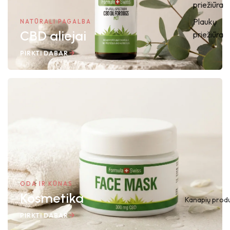
priežiūra
Plaukų
NATŪRALI PAGALBA
CBD aliejai
priežiūra
PIRKTI DABAR
ODA IR KŪNAS
Kosmetika
Kanapių produ
PIRKTI DABAR