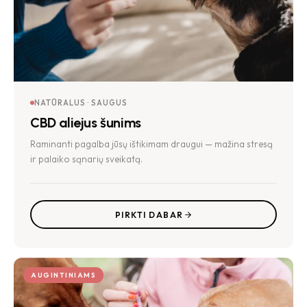
NATŪRALUS · SAUGUS
CBD aliejus šunims
Raminanti pagalba jūsų ištikimam draugui — mažina stresą
ir palaiko sąnarių sveikatą.
PIRKTI DABAR
AUGINTINIAMS