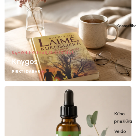
Kosmetik
SĄMONINGUMAS IR AUGIMAS
Knygos
PIRKTI DABAR
Kūno
priežiūra
Veido