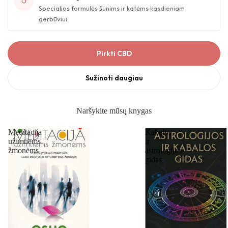
Specialios formulės šunims ir katėms kasdieniam
gerbūviui.
Pirkti CBD
Sužinoti daugiau
Naršykite mūsų knygas
Meditacija
Kabalos
užimtiems
ir
žmonėms
astrologijos
gidas