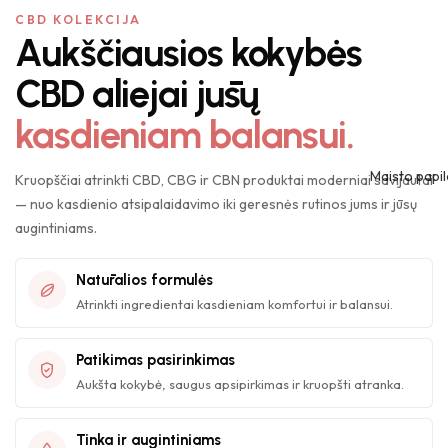
CBD KOLEKCIJA
Aukščiausios kokybės
CBD aliejai jūsų
kasdieniam balansui.
Maisto papil
Kruopščiai atrinkti CBD, CBG ir CBN produktai moderniai savijautai
— nuo kasdienio atsipalaidavimo iki geresnės rutinos jums ir jūsų
augintiniams.
Natūralios formulės
Atrinkti ingredientai kasdieniam komfortui ir balansui.
Patikimas pasirinkimas
Aukšta kokybė, saugus apsipirkimas ir kruopšti atranka.
Tinka ir augintiniams