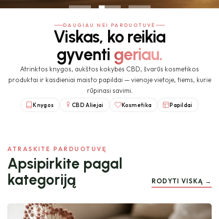
DAUGIAU NEI PARDUOTUVĖ
Viskas, ko reikia
gyventi
geriau.
Atrinktos knygos, aukštos kokybės CBD, švarūs kosmetikos
produktai ir kasdieniai maisto papildai — vienoje vietoje, tiems, kurie
rūpinasi savimi.
Knygos
CBD Aliejai
Kosmetika
Papildai
ATRASKITE PARDUOTUVĘ
Apsipirkite pagal
kategoriją
RODYTI VISKĄ →