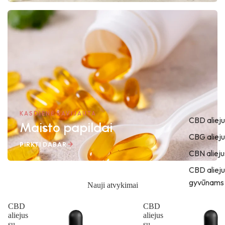
KASDIENĖ SAVIJAUTA
CBD alieju
Maisto papildai
CBG alieju
PIRKTI DABAR
CBN alieju
CBD alieju
gyvūnams
Nauji atvykimai
CBD
CBD
aliejus
aliejus
su
su