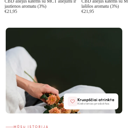
CBD aliejus katėms su MCT aliejumi ir
CBD aliejus katėms su MC
jautienos aromatu (3%)
lašišos aromatu (3%)
€21,95
€21,95
Kruopščiai atrinkta
Kiekvienas produktas
MŪSŲ ISTORIJA