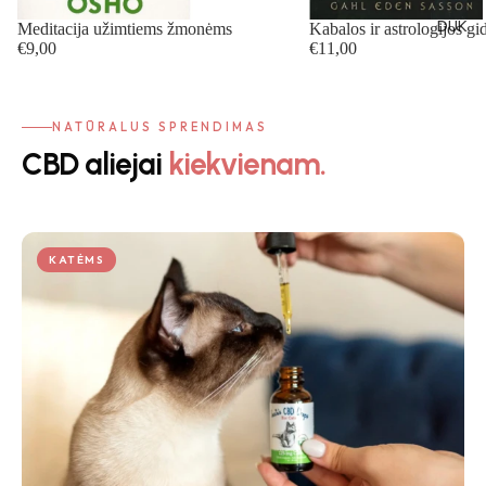
DUK
Meditacija užimtiems žmonėms
Kabalos ir astrologijos gi
€9,00
€11,00
NATŪRALUS SPRENDIMAS
CBD aliejai
kiekvienam.
KATĖMS