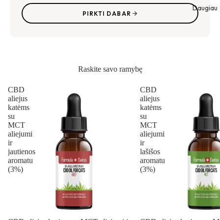
Daugiau
PIRKTI DABAR
Raskite savo ramybę
CBD
CBD
aliejus
aliejus
katėms
katėms
su
su
MCT
MCT
aliejumi
aliejumi
ir
ir
jautienos
lašišos
aromatu
aromatu
(3%)
(3%)