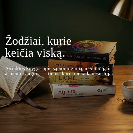
Žodžiai, kurie
keičia viską.
Atrinktos knygos apie sąmoningumą, meditaciją ir
asmeninį augimą — tiems, kurie niekada nesustoja.
Naršyti Knygas
Knygos