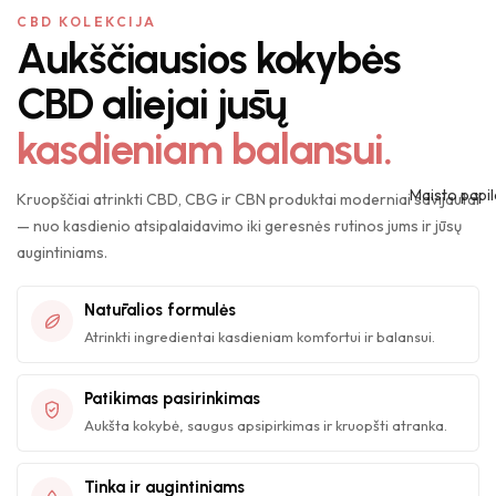
CBD KOLEKCIJA
Aukščiausios kokybės
CBD aliejai jūsų
kasdieniam balansui.
Maisto papil
Kruopščiai atrinkti CBD, CBG ir CBN produktai moderniai savijautai
— nuo kasdienio atsipalaidavimo iki geresnės rutinos jums ir jūsų
augintiniams.
Natūralios formulės
Atrinkti ingredientai kasdieniam komfortui ir balansui.
Patikimas pasirinkimas
Aukšta kokybė, saugus apsipirkimas ir kruopšti atranka.
Tinka ir augintiniams