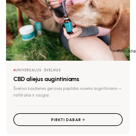
Kontaktai
UNIVERSALUS · ŠVELNUS
CBD aliejus augintiniams
Švelnus kasdienės gerovės papildas visiems augintiniams —
natūraliai ir saugiai.
PIRKTI DABAR