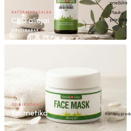
priežiūra
Plaukų
NATŪRALI PAGALBA
CBD aliejai
priežiūra
PIRKTI DABAR
ODA IR KŪNAS
Kosmetika
Kanapių produ
PIRKTI DABAR