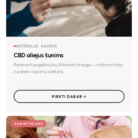
NATŪRALUS · SAUGUS
CBD aliejus šunims
Raminanti pagalba jūsų ištikimam draugui — mažina stresą
ir palaiko sąnarių sveikatą.
PIRKTI DABAR
AUGINTINIAMS