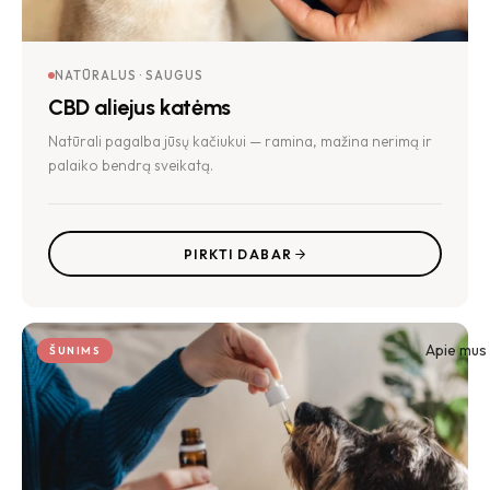
NATŪRALUS · SAUGUS
CBD aliejus katėms
Natūrali pagalba jūsų kačiukui — ramina, mažina nerimą ir
palaiko bendrą sveikatą.
PIRKTI DABAR
Apie mus
ŠUNIMS