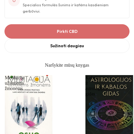
Specialios formulės šunims ir katėms kasdieniam
gerbūviui.
Pirkti CBD
Sužinoti daugiau
Naršykite mūsų knygas
Meditacija
Kabalos
užimtiems
ir
žmonėms
astrologijos
gidas