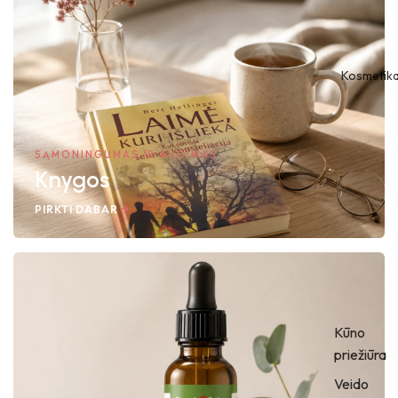
Kosmetik
SĄMONINGUMAS IR AUGIMAS
Knygos
PIRKTI DABAR
Kūno
priežiūra
Veido