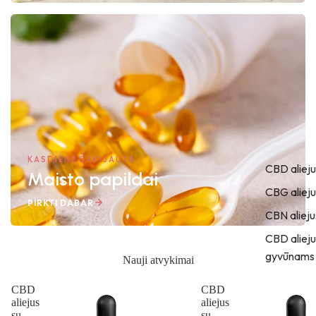
KASDIENĖ SAVIJAUTA
CBD alieju
Maisto papildai
CBG alieju
PIRKTI DABAR
CBN alieju
CBD alieju
gyvūnams
Nauji atvykimai
CBD
CBD
aliejus
aliejus
su
su