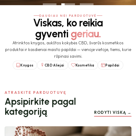
DAUGIAU NEI PARDUOTUVĖ
Viskas, ko reikia
gyventi
geriau.
Atrinktos knygos, aukštos kokybės CBD, švarūs kosmetikos
produktai ir kasdieniai maisto papildai — vienoje vietoje, tiems, kurie
rūpinasi savimi.
Knygos
CBD Aliejai
Kosmetika
Papildai
ATRASKITE PARDUOTUVĘ
Apsipirkite pagal
kategoriją
RODYTI VISKĄ →