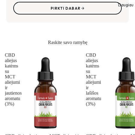
Daugiau
PIRKTI DABAR
Raskite savo ramybę
CBD
CBD
aliejus
aliejus
katėms
katėms
su
su
MCT
MCT
aliejumi
aliejumi
ir
ir
jautienos
lašišos
aromatu
aromatu
(3%)
(3%)