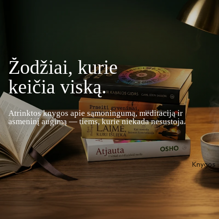
Žodžiai, kurie
keičia viską.
Atrinktos knygos apie sąmoningumą, meditaciją ir
asmeninį augimą — tiems, kurie niekada nesustoja.
Naršyti Knygas
Knygos