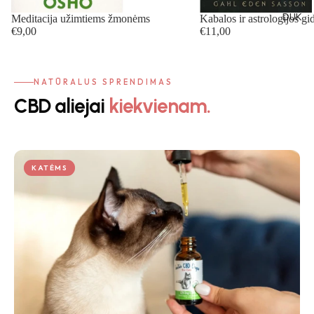
DUK
Meditacija užimtiems žmonėms
Kabalos ir astrologijos gi
€9,00
€11,00
NATŪRALUS SPRENDIMAS
CBD aliejai
kiekvienam.
KATĖMS