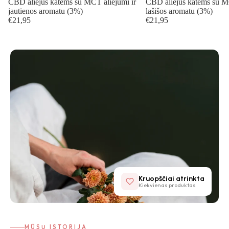
CBD aliejus katėms su MCT aliejumi ir
CBD aliejus katėms su MC
jautienos aromatu (3%)
lašišos aromatu (3%)
€21,95
€21,95
Kruopščiai atrinkta
Kiekvienas produktas
MŪSŲ ISTORIJA