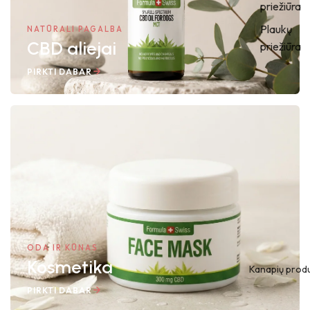
priežiūra
Plaukų
NATŪRALI PAGALBA
CBD aliejai
priežiūra
PIRKTI DABAR
ODA IR KŪNAS
Kosmetika
Kanapių produ
PIRKTI DABAR