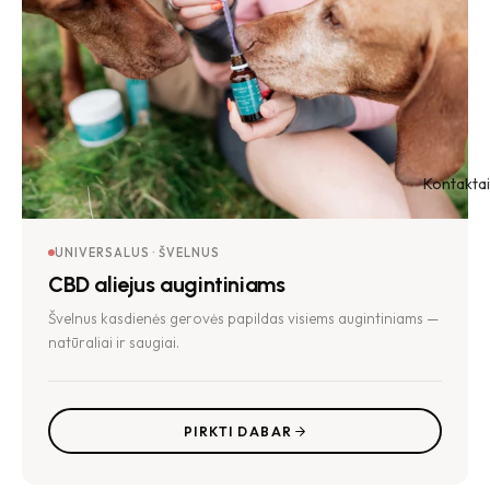
Kontaktai
UNIVERSALUS · ŠVELNUS
CBD aliejus augintiniams
Švelnus kasdienės gerovės papildas visiems augintiniams —
natūraliai ir saugiai.
PIRKTI DABAR