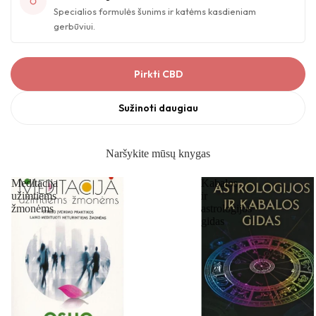
Specialios formulės šunims ir katėms kasdieniam
gerbūviui.
Pirkti CBD
Sužinoti daugiau
Naršykite mūsų knygas
Meditacija
Kabalos
užimtiems
ir
žmonėms
astrologijos
gidas