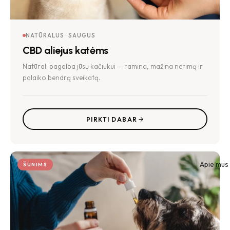
NATŪRALUS · SAUGUS
CBD aliejus katėms
Natūrali pagalba jūsų kačiukui — ramina, mažina nerimą ir
palaiko bendrą sveikatą.
PIRKTI DABAR
Apie mus
ŠUNIMS