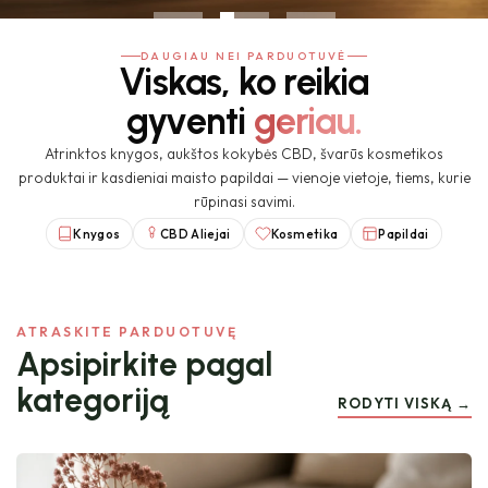
DAUGIAU NEI PARDUOTUVĖ
Viskas, ko reikia
gyventi
geriau.
Atrinktos knygos, aukštos kokybės CBD, švarūs kosmetikos
produktai ir kasdieniai maisto papildai — vienoje vietoje, tiems, kurie
rūpinasi savimi.
Knygos
CBD Aliejai
Kosmetika
Papildai
ATRASKITE PARDUOTUVĘ
Apsipirkite pagal
kategoriją
RODYTI VISKĄ →