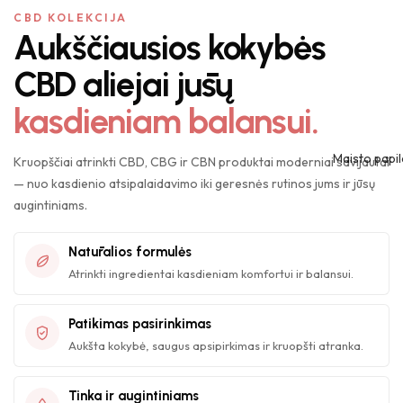
CBD KOLEKCIJA
Aukščiausios kokybės
CBD aliejai jūsų
kasdieniam balansui.
Maisto papil
Kruopščiai atrinkti CBD, CBG ir CBN produktai moderniai savijautai
— nuo kasdienio atsipalaidavimo iki geresnės rutinos jums ir jūsų
augintiniams.
Natūralios formulės
Atrinkti ingredientai kasdieniam komfortui ir balansui.
Patikimas pasirinkimas
Aukšta kokybė, saugus apsipirkimas ir kruopšti atranka.
Tinka ir augintiniams