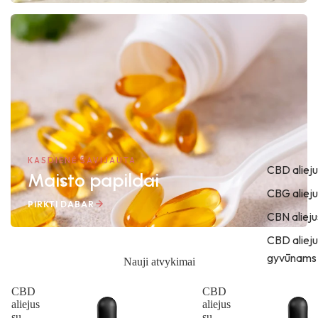
KASDIENĖ SAVIJAUTA
CBD alieju
Maisto papildai
CBG alieju
PIRKTI DABAR
CBN alieju
CBD alieju
gyvūnams
Nauji atvykimai
CBD
CBD
aliejus
aliejus
su
su