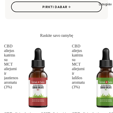
Daugiau
PIRKTI DABAR
Raskite savo ramybę
CBD
CBD
aliejus
aliejus
katėms
katėms
su
su
MCT
MCT
aliejumi
aliejumi
ir
ir
jautienos
lašišos
aromatu
aromatu
(3%)
(3%)