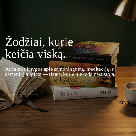
Žodžiai, kurie
keičia viską.
Atrinktos knygos apie sąmoningumą, meditaciją ir
asmeninį augimą — tiems, kurie niekada nesustoja.
Naršyti Knygas
Knygos