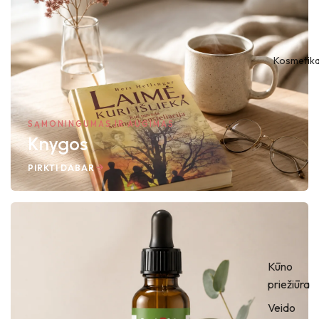
Kosmetik
SĄMONINGUMAS IR AUGIMAS
Knygos
PIRKTI DABAR
Kūno
priežiūra
Veido