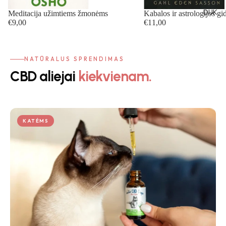
DUK
Meditacija užimtiems žmonėms
Kabalos ir astrologijos gi
€9,00
€11,00
NATŪRALUS SPRENDIMAS
CBD aliejai
kiekvienam.
KATĖMS