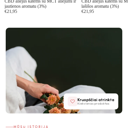
CBD aliejus katėms su MCT aliejumi ir
CBD aliejus katėms su MC
jautienos aromatu (3%)
lašišos aromatu (3%)
€21,95
€21,95
Kruopščiai atrinkta
Kiekvienas produktas
MŪSŲ ISTORIJA