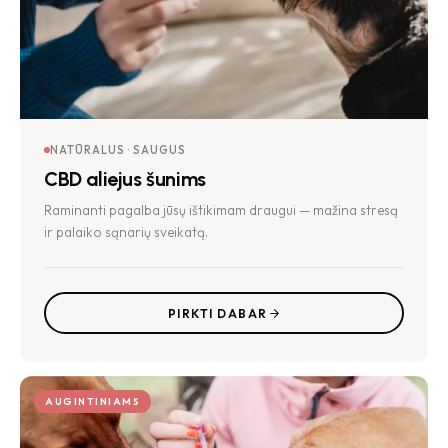
NATŪRALUS · SAUGUS
CBD aliejus šunims
Raminanti pagalba jūsų ištikimam draugui — mažina stresą
ir palaiko sąnarių sveikatą.
PIRKTI DABAR
AUGINTINIAMS